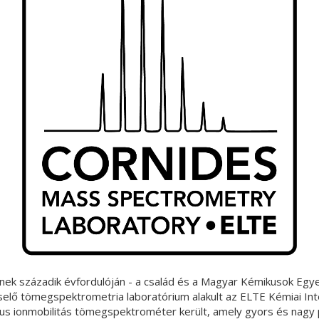
nek századik évfordulóján - a család és a Magyar Kémikusok Eg
selő tömegspektrometria laboratórium alakult az ELTE Kémiai Int
likus ionmobilitás tömegspektrométer került, amely gyors és na