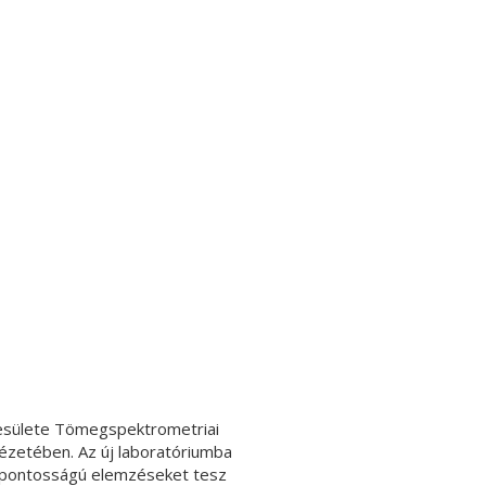
yesülete Tömegspektrometriai
ézetében. Az új laboratóriumba
gy pontosságú elemzéseket tesz