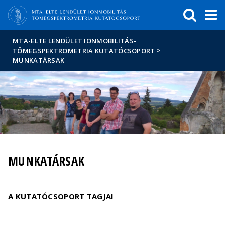
Események
ELTE a
Hírek
sajtóban
MTA-ELTE LENDÜLET IONMOBILITÁS-
>
TÖMEGSPEKTROMETRIA KUTATÓCSOPORT
MUNKATÁRSAK
MUNKATÁRSAK
A KUTATÓCSOPORT TAGJAI